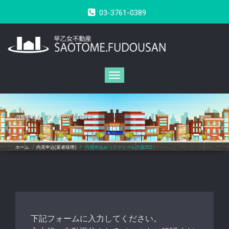
コ
03-3761-0389
ン
テ
ン
ツ
へ
ス
キ
ナ
ッ
ビ
プ
ゲ
ー
シ
内見申込み（ファミール大森202）
ョ
ン
切
ホーム
/
内見申込(業者様用)
/
内見申込み（ファミール大森202）
り
替
え
下記フォームに入力してください。