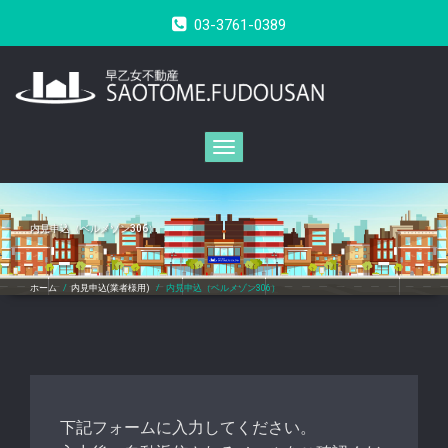
コ
03-3761-0389
ン
テ
ン
ツ
へ
ス
キ
ナ
ッ
ビ
プ
ゲ
ー
シ
内見申込（ベルメゾン306）
ョ
ン
切
ホーム
/
内見申込(業者様用)
/
内見申込（ベルメゾン306）
り
替
え
下記フォームに入力してください。